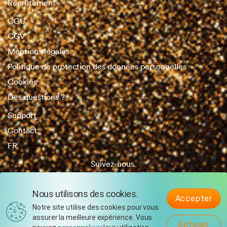
Recrutement
CGU
CGV
Mentions légales
Politique de protection des données personnelles
Cookies
Des questions ?
Support
Contact
FR
Suivez-nous
Nous utilisons des cookies.
Accepter
Notre site utilise des cookies pour vous
assurer la meilleure expérience. Vous
Refuser