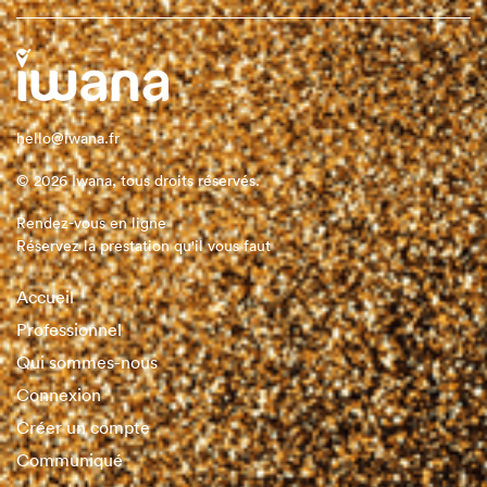
hello@iwana.fr
© 2026 Iwana, tous droits réservés.
Rendez-vous en ligne
Réservez la prestation qu'il vous faut
Accueil
Professionnel
Qui sommes-nous
Connexion
Créer un compte
Communiqué