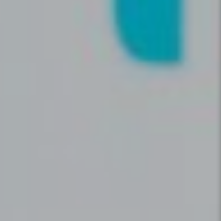
Durant combien de temps mes
informations personnelles sont-
elles conservées par Iwana ?
Qui contacter pour des
informations complémentaires ?
Vous souhaitez nous contacter
?
Si vous ne trouvez pas les réponses à vos