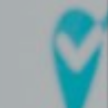
Je suis un professionnel, est-il
possible de tester gratuitement
Iwana ?
Je suis un utilisateur, comment
prendre rendez-vous ?
Comment contacter le service
client ?
Vous êtes un professionnel ? Vous
souhaitez tester notre logiciel de
prise de rendez-vous en ligne ?