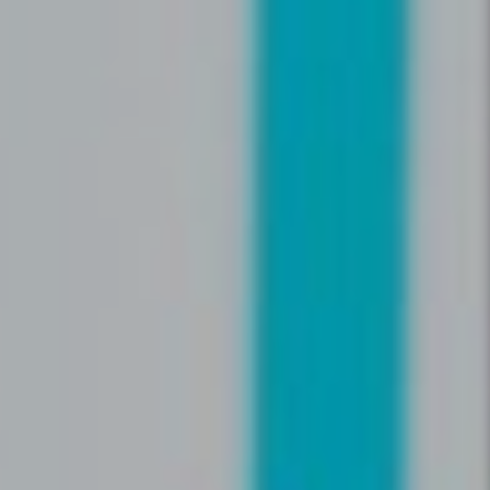
Est-ce que Iwana partage mes
informations personnelles ?
Est-ce que Iwana vend mes
informations à des tiers ?
Comment vérifier ou modifier les
informations collectées par Iwana à
mon sujet ?
Dans quel cas Iwana peut
demander mes papiers d’identité ?