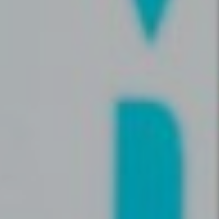
Quel est le pourcentage de la
commission pour les rendez-vous
en ligne ?
Quelles données sont considérées
comme des données personnelles ?
Quelles sont les informations
collectées par Iwana ?
Comment mes données sont-elles
protégées par Iwana ?