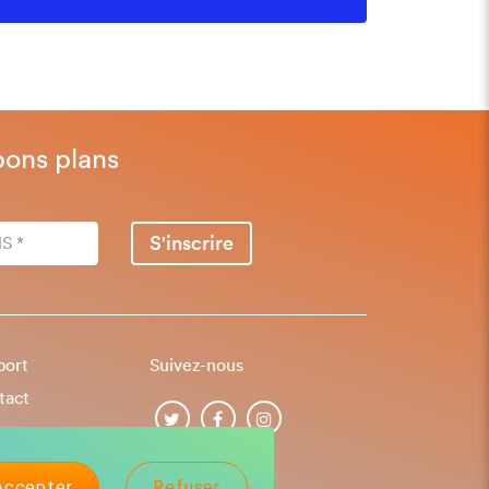
bons plans
S'inscrire
port
Suivez-nous
tact
Accepter
Refuser