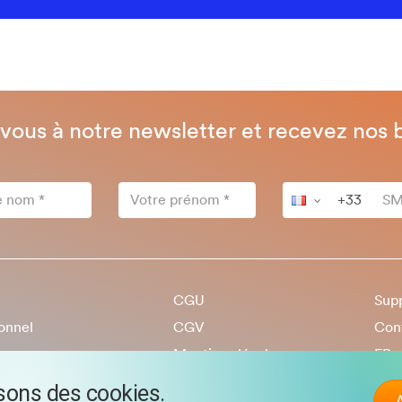
-vous à notre newsletter et recevez nos 
CGU
Sup
onnel
CGV
Con
mmes-nous
Mentions légales
FR
ion
Politique de protection des
isons des cookies.