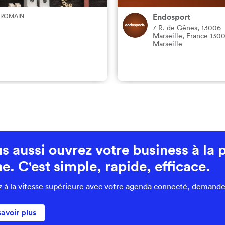
 ROMAIN
Endosport
7 R. de Gênes, 13006
Marseille, France
130
Marseille
s aussi ouvrez votre business à la 
ne. C'est simple, rapide, efficace.
z à la vitesse supérieure avec votre agenda connecté, demande
savoir plus