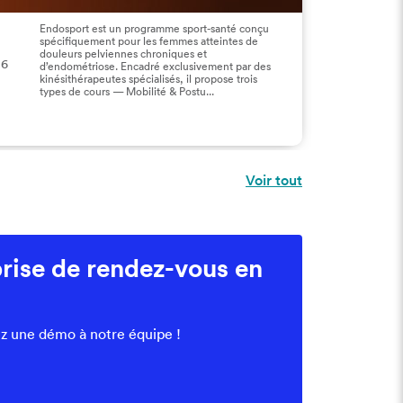
Endosport est un programme sport-santé conçu
CL
spécifiquement pour les femmes atteintes de
2 B
douleurs pelviennes chroniques et
06
851
d’endométriose. Encadré exclusivement par des
85
kinésithérapeutes spécialisés, il propose trois
types de cours — Mobilité & Postu...
Voir tout
prise de rendez-vous en
z une démo à notre équipe !