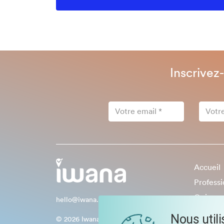
Inscrivez
Accueil
Professi
Qui so
hello@iwana.fr
Connex
Nous util
© 2026 Iwana, tous droits réservés.