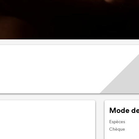
Mode de
Espèces
Chèque