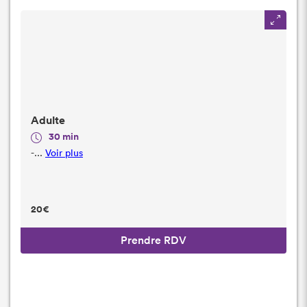
Adulte
30 min
-...
Voir plus
20€
Prendre RDV