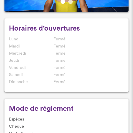
Horaires d'ouvertures
Lundi
Fermé
Mardi
Fermé
Mercredi
Fermé
Jeudi
Fermé
Vendredi
Fermé
Samedi
Fermé
Dimanche
Fermé
Mode de réglement
Espèces
Chèque