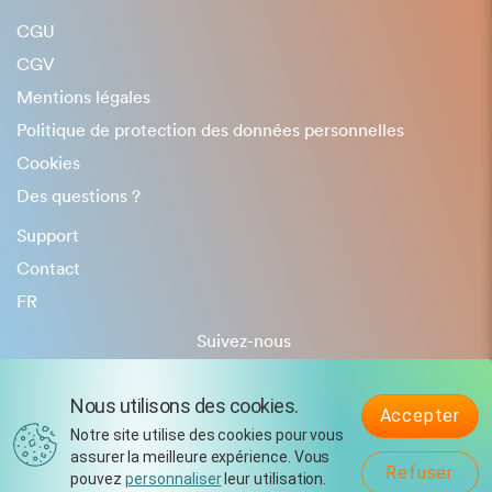
CGU
CGV
Mentions légales
Politique de protection des données personnelles
Cookies
Des questions ?
Support
Contact
FR
Suivez-nous
Nous utilisons des cookies.
Accepter
Notre site utilise des cookies pour vous
assurer la meilleure expérience. Vous
Refuser
pouvez
personnaliser
leur utilisation.