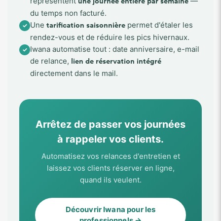
représentent
—
une journée entière par semaine
du temps non facturé.
Une
permet d'étaler les
✓
tarification saisonnière
rendez-vous et de réduire les pics hivernaux.
Iwana automatise tout : date anniversaire, e-mail
✓
de relance,
lien de réservation intégré
directement dans le mail.
Arrêtez de passer vos journées
à rappeler vos clients.
Automatisez vos relances d'entretien et
laissez vos clients réserver en ligne,
quand ils veulent.
Découvrir Iwana pour les
professionnels →