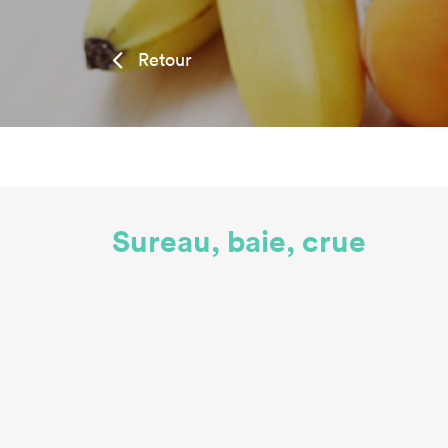
Retour
Sureau, baie, crue