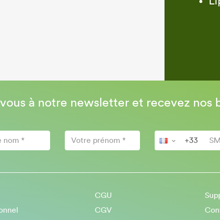
Li
-vous à notre newsletter et recevez nos 
CGU
Sup
onnel
CGV
Con