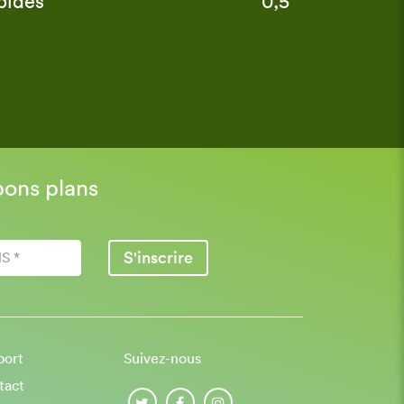
pides
0,5
bons plans
S'inscrire
port
Suivez-nous
tact