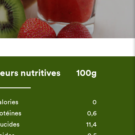
eurs nutritives
100g
lories
0
otéines
0,6
ucides
11,4