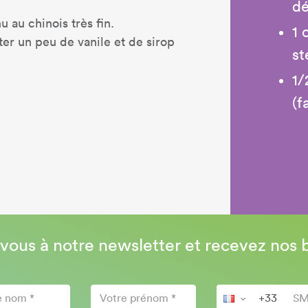
dé
u au chinois très fin.
1 
ter un peu de vanile et de sirop
st
1/
(f
-vous à notre newsletter et recevez nos 