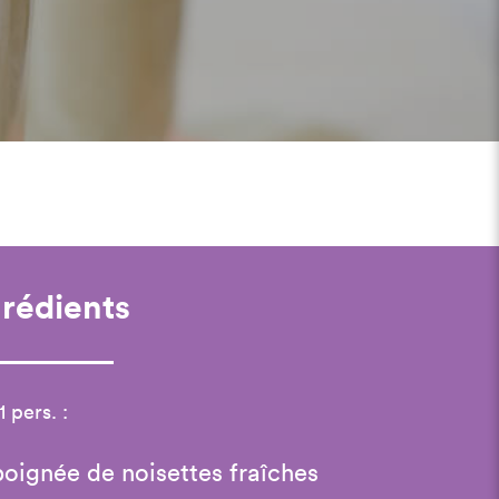
grédients
1 pers. :
poignée de noisettes fraîches