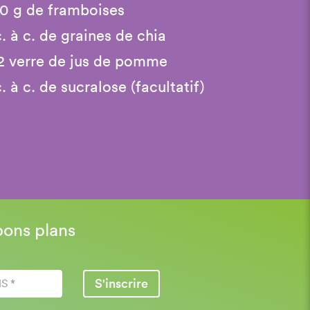
0 g de framboises
c. à c. de graines de chia
2 verre de jus de pomme
c. à c. de sucralose (facultatif)
bons plans
S'inscrire