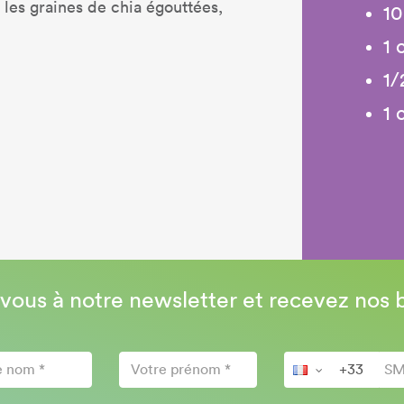
 les graines de chia égouttées,
10
1 
1/
1 
-vous à notre newsletter et recevez nos 