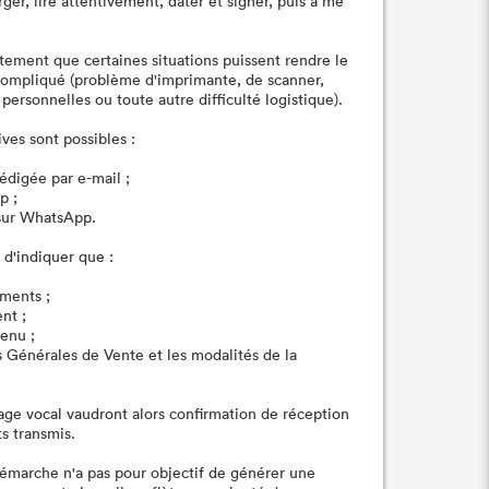
er, lire attentivement, dater et signer, puis à me
tement que certaines situations puissent rendre le
compliqué (problème d'imprimante, de scanner,
personnelles ou toute autre difficulté logistique).
ives sont possibles :
rédigée par e-mail ;
p ;
sur WhatsApp.
 d'indiquer que :
uments ;
nt ;
enu ;
s Générales de Vente et les modalités de la
sage vocal vaudront alors confirmation de réception
s transmis.
démarche n'a pas pour objectif de générer une