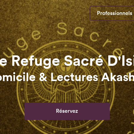
Professionnels
e Refuge Sacré D'Is
tures et Séance Akashi
Réservez