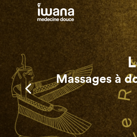
L
Lec