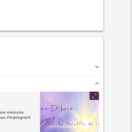
 une mémoire
ieux s’imprègnent