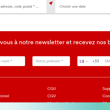
-vous à notre newsletter et recevez nos 
CGU
Sup
onnel
CGV
Con
mmes-nous
Mentions légales
FR