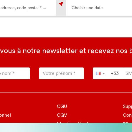
-vous à notre newsletter et recevez nos 
CGU
Sup
onnel
CGV
Con
mmes-nous
Mentions légales
FR