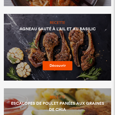
RECETTE
AGNEAU SAUTÉ À L'AIL ET AU BASILIC
Découvrir
RECETTE
ESCALOPES DE POULET PANÉES AUX GRAINES
DE CHIA