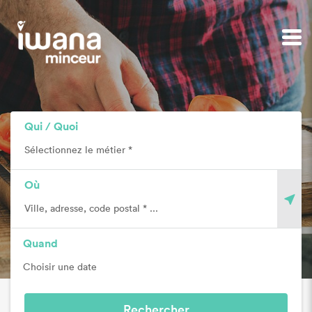
Qui / Quoi
Allez hop on cuisine !
Découvrez toutes nos recettes
Où
Quand
Retour
Rechercher